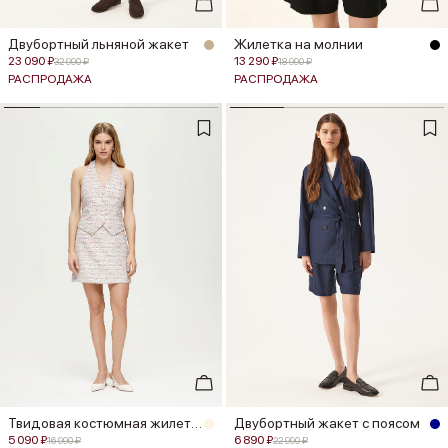
Двубортный льняной жакет
Жилетка на молнии
23 090 ₽
13 290 ₽
32 990 ₽
18 990 ₽
РАСПРОДАЖА
РАСПРОДАЖА
Твидовая костюмная жилетка
Двубортный жакет с поясом
5 090 ₽
6 890 ₽
16 990 ₽
22 990 ₽