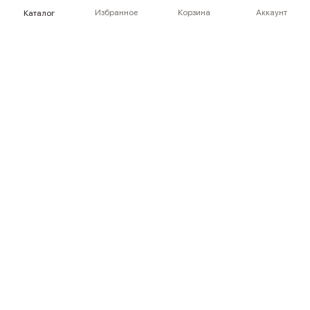
Избранное
Корзина
Аккаунт
Каталог
Платье из тенсела с шелком
Топ из шерсти мериноса
+1
12 990 ₽
6 990 ₽
25 990 ₽
13 990 ₽
РАСПРОДАЖА
РАСПРОДАЖА