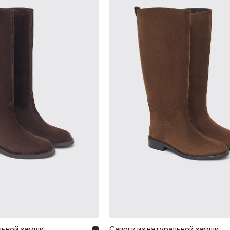
льной замши
Сапоги из натуральной замши