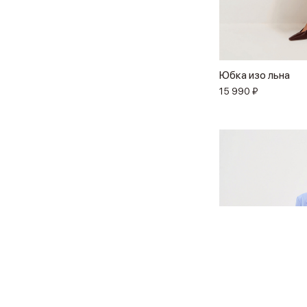
Юбка изо льна
15 990 ₽