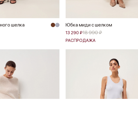
ного шелка
Юбка миди с шелком
18 990 ₽
13 290 ₽
РАСПРОДАЖА