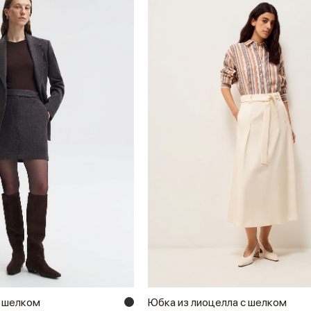
с шелком
Юбка из лиоцелла с шелком