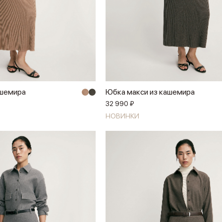
ашемира
Юбка макси из кашемира
32 990 ₽
НОВИНКИ