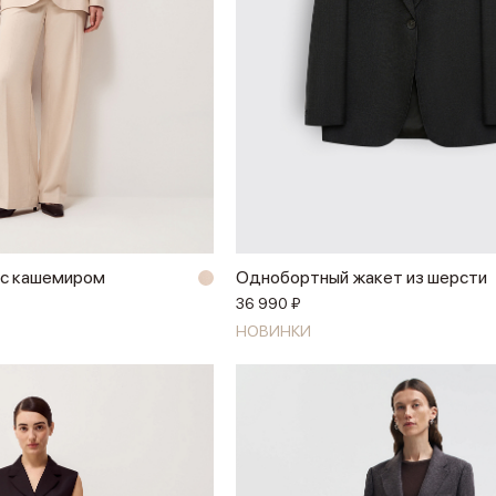
 с кашемиром
Однобортный жакет из шерсти
36 990 ₽
НОВИНКИ