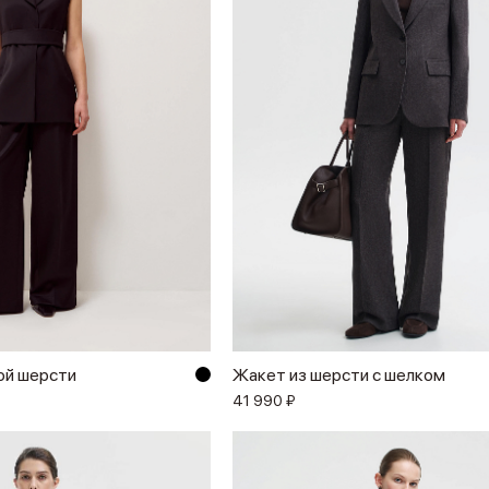
ой шерсти
Жакет из шерсти с шелком
41 990 ₽