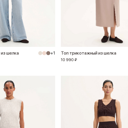
 из шелка
+1
Топ трикотажный из шелка
10 990 ₽