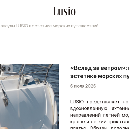
капсулы LUSIO в эстетике морских путешествий
«Вслед за ветром»: 
эстетике морских п
6 июля 2026
LUSIO представляет н
вдохновленную яхтен
направлений летней мо
кроше и легкий трикота
платья. Образы дополн