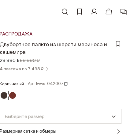
РАСПРОДАЖА
Двубортное пальто из шерсти мериноса и
кашемира
29 990 ₽
59 990 ₽
4 платежа по 7 498 ₽
Арт.
lwws-042007
коричневый
Выберите размер
Размерная сетка и обмеры