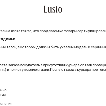
азина является то, что продаваемые товары сертифицирова
ходимы:
йный талон, в котором должны быть указаны модель и серийн
плате заказа покупатель в присутствии курьера обязан прове
т.п.) и полноту комплектации. После отъезда курьера претен
льно
тия
ранения